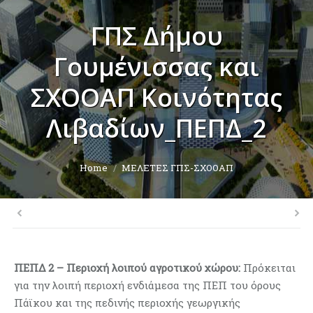
ΓΠΣ Δήμου
Γουμένισσας και
ΣΧΟΟΑΠ Κοινότητας
Λιβαδίων_ΠΕΠΔ_2
You are here:
Home
ΜΕΛΕΤΕΣ ΓΠΣ-ΣΧΟΟΑΠ
ΠΕΠΔ 2 – Περιοχή λοιπού αγροτικού χώρου:
Πρόκειται
για την λοιπή περιοχή ενδιάμεσα της ΠΕΠ του όρους
Πάϊκου και της πεδινής περιοχής γεωργικής