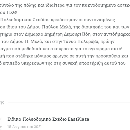
σύνολο της πόλης και ιδιαίτερα για τον πυκνοδομημένο αστικ
του ΠΣΘ!
 Πολεοδομικού Σχεδίου χρειάστηκαν οι συντονισμένες
ου ίδιου του Δήμου Παύλου Μελά, της διοίκησής του και των
ητήρια στον Δήμαρχο Δημήτρη Δεμουρτζίδη, στον αντιδήμαρχ
 του Δήμου Π. Μελά, και στην Τάνυα Πολυράβα, πρώην
αγματικά μεθοδικά και ακούραστα για το εγχείρημα αυτό!
τιμή που στάθηκε μόνιμος αρωγός σε αυτή την προσπάθεια και
λό επίπεδο υπηρεσιών της στη συνεχή υποστήριξη αυτού του
σης
Ειδικό Πολεοδομικό Σχέδιο EastPlaza
18 Αυγούστου 2021