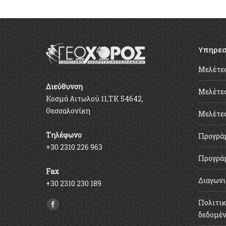
Υπηρεσ
Μελέτε
Διεύθυνση
Μελέτες
Κοσμά Αιτωλού 11,ΤΚ 54642,
Θεσσαλονίκη
Μελέτε
Τηλέφωνο
Προγρά
+30 2310 226 963
Προγρά
Fax
Διαγωνι
+30 2310 230 189
Πολιτικ
Find us on:
δεδομέ