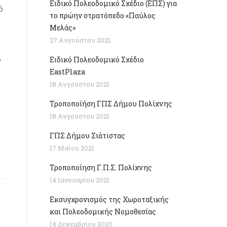
Ειδικό Πολεοδομικό Σχέδιο (ΕΠΣ) για
ό
το πρώην στρατόπεδο «Παύλος
Μελάς»
27 Αυγούστου 2021
ο
Ειδικό Πολεοδομικό Σχέδιο
EastPlaza
18 Αυγούστου 2021
Τροποποίήση ΓΠΣ Δήμου Πολίχνης
18 Αυγούστου 2021
ΓΠΣ Δήμου Σιάτιστας
17 Μαΐου 2021
Τροποποίηση Γ.Π.Σ. Πολίχνης
14 Ιανουαρίου 2021
Εκσυγχρονισμός της Χωροταξικής
και Πολεοδομικής Νομοθεσίας
14 Δεκεμβρίου 2020