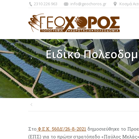
2310 226 963
info@geochoros.gr
Κοσμά Αιτ
Ειδικό Πολεοδομ
You are here:
Στο
Φ.Ε.Κ. 560Δ’/26-8-2021
δημοσιεύθηκε το Προε
(ΕΠΣ) για το πρώην στρατόπεδο «Παύλος Μελάς»