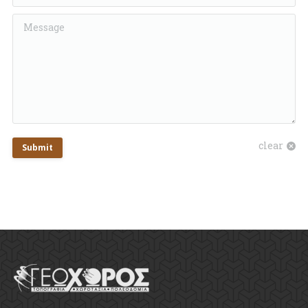
Message
clear
Submit