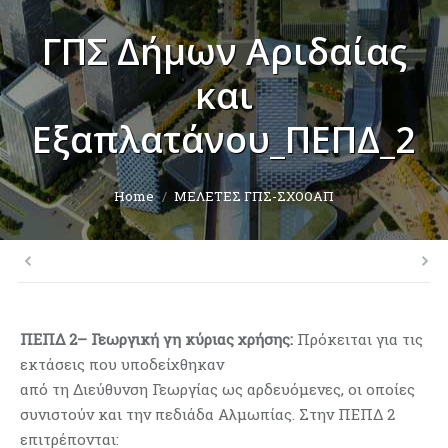
ΓΠΣ Δήμων Αριδαίας
και
Εξαπλατάνου_ΠΕΠΔ_2
You are here:
Home
ΜΕΛΕΤΕΣ ΓΠΣ-ΣΧΟΟΑΠ
ΠΕΠΔ 2– Γεωργική γη κύριας χρήσης:
Πρόκειται για τις
εκτάσεις που υποδείχθηκαν
από τη Διεύθυνση Γεωργίας ως αρδευόμενες, οι οποίες
συνιστούν και την πεδιάδα Αλμωπίας. Στην ΠΕΠΔ 2
επιτρέπονται: