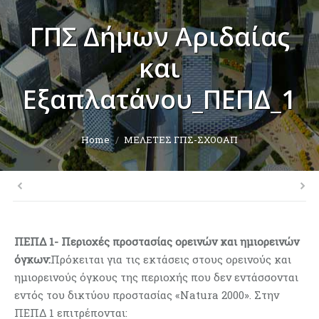
ΓΠΣ Δήμων Αριδαίας
και
Εξαπλατάνου_ΠΕΠΔ_1
You are here:
Home
ΜΕΛΕΤΕΣ ΓΠΣ-ΣΧΟΟΑΠ
ΠΕΠΔ 1- Περιοχές προστασίας ορεινών και ημιορεινών
όγκων:
Πρόκειται για τις εκτάσεις στους ορεινούς και
ημιορεινούς όγκους της περιοχής που δεν εντάσσονται
εντός του δικτύου προστασίας «Natura 2000». Στην
ΠΕΠΔ 1 επιτρέπονται: