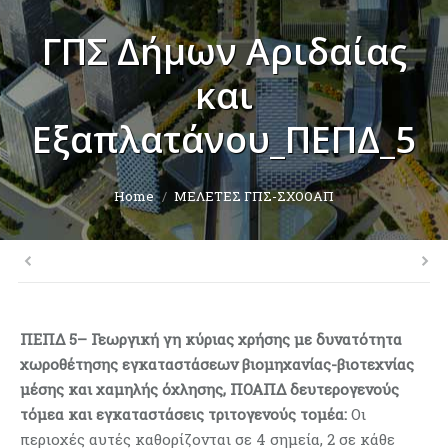
ΓΠΣ Δήμων Αριδαίας
και
Εξαπλατάνου_ΠΕΠΔ_5
You are here:
Home
ΜΕΛΕΤΕΣ ΓΠΣ-ΣΧΟΟΑΠ
ΠΕΠΔ 5– Γεωργική γη κύριας χρήσης με δυνατότητα
χωροθέτησης εγκαταστάσεων βιομηχανίας-βιοτεχνίας
μέσης και χαμηλής όχλησης, ΠΟΑΠΔ δευτερογενούς
τόμεα και εγκαταστάσεις τριτογενούς τομέα:
Οι
περιοχές αυτές καθορίζονται σε 4 σημεία, 2 σε κάθε