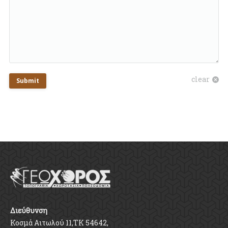
clear
Submit
Διεύθυνση
Κοσμά Αιτωλού 11,ΤΚ 54642,