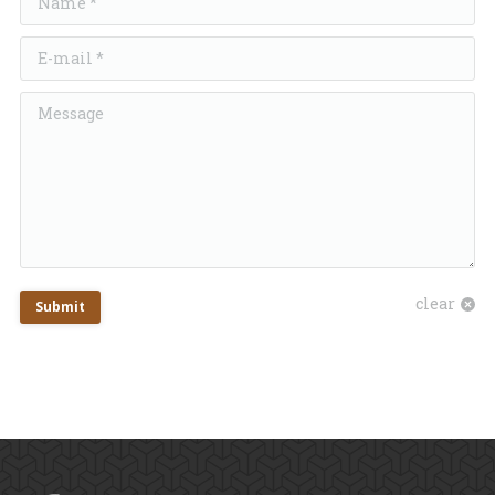
E-mail *
Message
clear
Submit