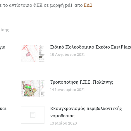
ε το αντίστοιχο ΦΕΚ σε μορφή pdf απο
ΕΔΩ
πίσης
για
Ειδικό Πολεοδομικό Σχέδιο EastPlaz
18 Αυγούστου 2021
Τροποποίηση Γ.Π.Σ. Πολίχνης
14 Ιανουαρίου 2021
και
Εκσυγχρονισμός περιβαλλοντικής
νομοθεσίας
10 Μαΐου 2020