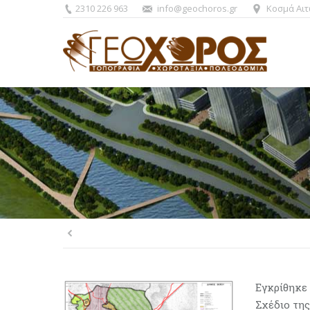
2310 226 963
info@geochoros.gr
Κοσμά Αιτ
You are here:
Εγκρίθηκε
Σχέδιο της