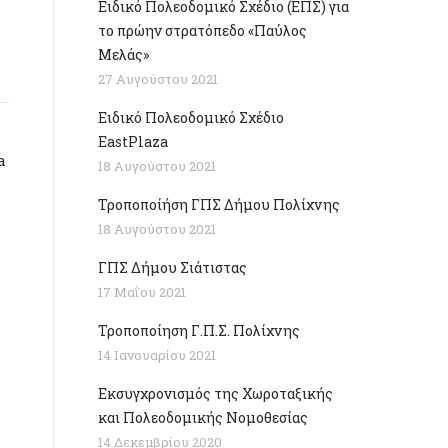
Ειδικό Πολεοδομικό Σχέδιο (ΕΠΣ) για
το πρώην στρατόπεδο «Παύλος
Μελάς»
27 Αυγούστου 2021
Ειδικό Πολεοδομικό Σχέδιο
EastPlaza
a
18 Αυγούστου 2021
Τροποποίήση ΓΠΣ Δήμου Πολίχνης
18 Αυγούστου 2021
ΓΠΣ Δήμου Σιάτιστας
17 Μαΐου 2021
Τροποποίηση Γ.Π.Σ. Πολίχνης
14 Ιανουαρίου 2021
Εκσυγχρονισμός της Χωροταξικής
και Πολεοδομικής Νομοθεσίας
14 Δεκεμβρίου 2020