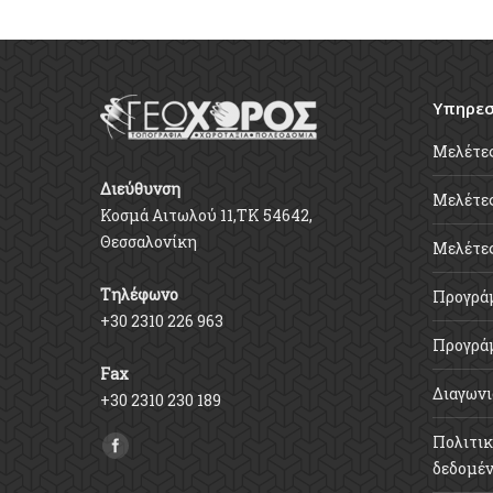
Υπηρεσ
Μελέτε
Διεύθυνση
Μελέτες
Κοσμά Αιτωλού 11,ΤΚ 54642,
Θεσσαλονίκη
Μελέτε
Τηλέφωνο
Προγρά
+30 2310 226 963
Προγρά
Fax
Διαγωνι
+30 2310 230 189
Πολιτικ
Find us on:
δεδομέ