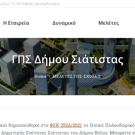
ωλού 11, ΤΚ 54642, Θεσσαλονίκη
Η Εταιρεία
Δυναμικό
Μελέτες
ΓΠΣ Δήμου Σιάτιστας
Home
ΜΕΛΕΤΕΣ ΓΠΣ-ΣΧΟΟΑΠ
 και δημοσιεύθηκε στο
ΦΕΚ 252Δ/2021
το Γενικό Πολεοδομικό
 Δημοτικής Ενότητας Σιάτιστας του Δήμου Βοΐου.
Μπορείτε ν