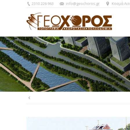
2310 226 963
info@geochoros.gr
Κοσμά Αιτ
You are here: