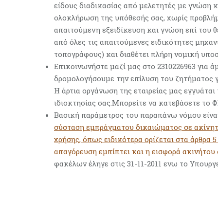
είδους διαδικασίας από μελετητές με γνώση 
ολοκλήρωση της υπόθεσής σας, χωρίς προβλήμ
απαιτούμενη εξειδίκευση και γνώση επί του θ
από όλες τις απαιτούμενες ειδικότητες μηχαν
τοπογράφους) και διαθέτει πλήρη νομική υποσ
Επικοινωνήστε μαζί μας στο 2310226963 για ά
δρομολογήσουμε την επίλυση του ζητήματος γι
Η άρτια οργάνωση της εταιρείας μας εγγυάται
ιδιοκτησίας σας.Μπορείτε να κατεβάσετε το 
Βασική παράμετρος του παραπάνω νόμου είναι
σύσταση εμπράγματου δικαιώματος σε ακίνητο
χρήσης, όπως ειδικότερα ορίζεται στα άρθρα 5 π
απαγόρευση εμπίπτει και η εισφορά ακινήτου σ
φακέλων έληγε στις 31-11-2011 ενω το Υπουργε