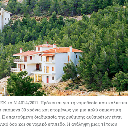
ΦΕΚ το Ν.4014/2011. Πρόκειται για τη νομοθεσία που καλύπτει
α επόμενα 30 χρόνια και επομένως για μια πολύ σημαντική
ς.Η απαιτούμενη διαδικασία της ρύθμισης αυθαιρέτων είναι
χνικό όσο και σε νομικό επίπεδο. Η ανάληψη μιας τέτοιου