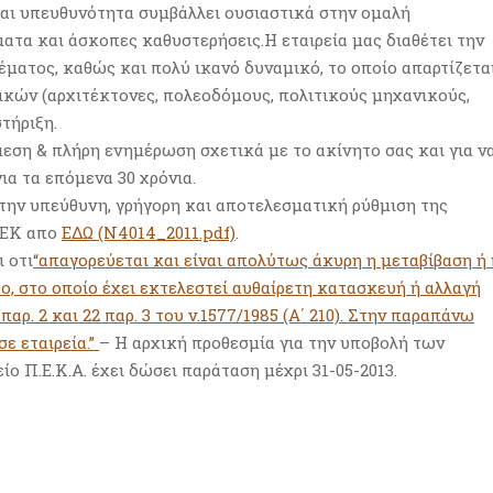
και υπευθυνότητα συμβάλλει ουσιαστικά στην ομαλή
ατα και άσκοπες καθυστερήσεις.Η εταιρεία μας διαθέτει την
έματος, καθώς και πολύ ικανό δυναμικό, το οποίο απαρτίζετα
ικών (αρχιτέκτονες, πολεοδόμους, πολιτικούς μηχανικούς,
τήριξη.
μεση & πλήρη ενημέρωση σχετικά με το ακίνητο σας και για ν
α τα επόμενα 30 χρόνια.
 την υπεύθυνη, γρήγορη και αποτελεσματική ρύθμιση της
ΦΕΚ απο
ΕΔΩ (N4014_2011.pdf)
.
 οτι
“απαγορεύεται και είναι απολύτως άκυρη η μεταβίβαση ή 
, στο οποίο έχει εκτελεστεί αυθαίρετη κατασκευή ή αλλαγή
αρ. 2 και 22 παρ. 3 του ν.1577/1985 (Α΄ 210). Στην παραπάνω
ε εταιρεία.”
– Η αρχική προθεσμία για την υποβολή των
ίο Π.Ε.Κ.Α. έχει δώσει παράταση μέχρι 31-05-2013.