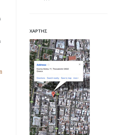
ι
ΧΑΡΤΗΣ
α
η