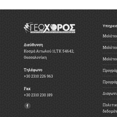
Υπηρεσ
Μελέτε
Διεύθυνση
Μελέτες
Κοσμά Αιτωλού 11,ΤΚ 54642,
Θεσσαλονίκη
Μελέτε
Τηλέφωνο
Προγρά
+30 2310 226 963
Προγρά
Fax
Διαγωνι
+30 2310 230 189
Πολιτικ
Find us on:
δεδομέ