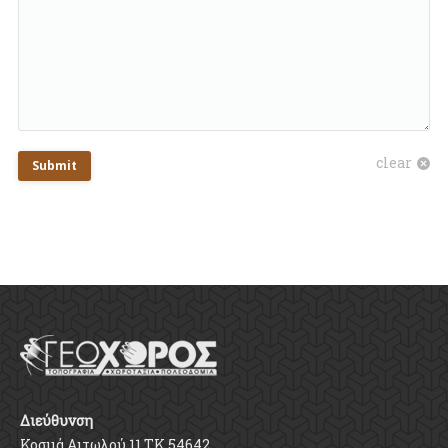
clear
Submit
Διεύθυνση
Κοσμά Αιτωλού 11,ΤΚ 54642,