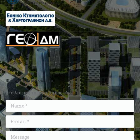
Φόρμα Επικοινωνίας
Στείλτε μας το μήνυμά σας εδώ
Name *
E-mail *
Message