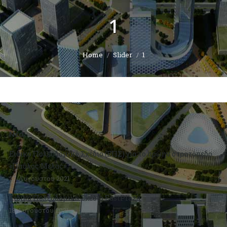
1
You are here:
Home
Slider
1
Νέα
Ειδικό Πολεοδομικό Σχέδιο (ΕΠΣ) για το πρώην στρατόπεδο
«Παύλος Μελάς»
27 Αυγούστου 2021
Ειδικό Πολεοδομικό Σχέδιο EastPlaza
18 Αυγούστου 2021