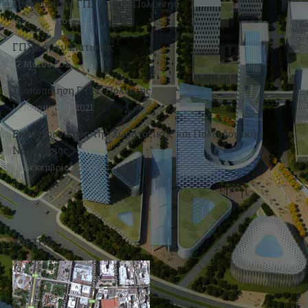
Τροποποίήση ΓΠΣ Δήμου Πολίχνης
18 Αυγούστου 2021
ΓΠΣ Δήμου Σιάτιστας
17 Μαΐου 2021
Τροποποίηση Γ.Π.Σ. Πολίχνης
14 Ιανουαρίου 2021
Εκσυγχρονισμός της Χωροταξικής και Πολεοδομικής
Νομοθεσίας
14 Δεκεμβρίου 2020
ΧΑΡΤΗΣ