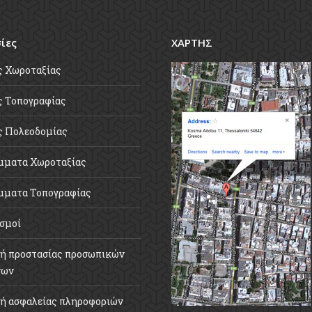
ίες
ΧΑΡΤΗΣ
ς Χωροταξίας
 Τοπογραφίας
ς Πολεοδομίας
μματα Χωροταξίας
μματα Τοπογραφίας
σμοί
ή προστασίας προσωπικών
νων
ή ασφαλείας πληροφοριών