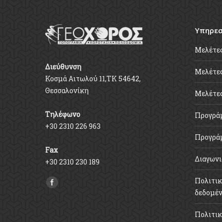
Υπηρεσ
Μελέτε
Διεύθυνση
Μελέτες
Κοσμά Αιτωλού 11,ΤΚ 54642,
Θεσσαλονίκη
Μελέτε
Τηλέφωνο
Προγρά
+30 2310 226 963
Προγρά
Fax
Διαγωνι
+30 2310 230 189
Πολιτικ
Find us on:
δεδομέ
Πολιτικ