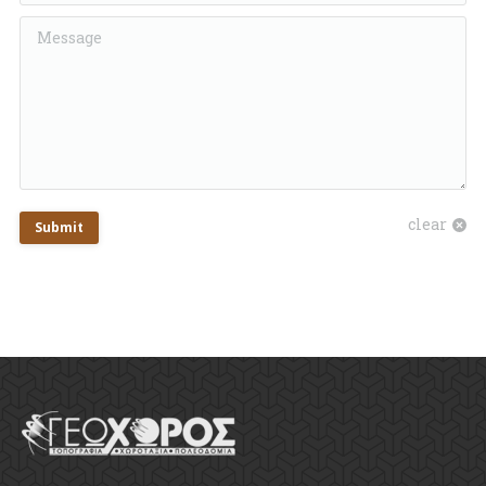
Message
clear
Submit