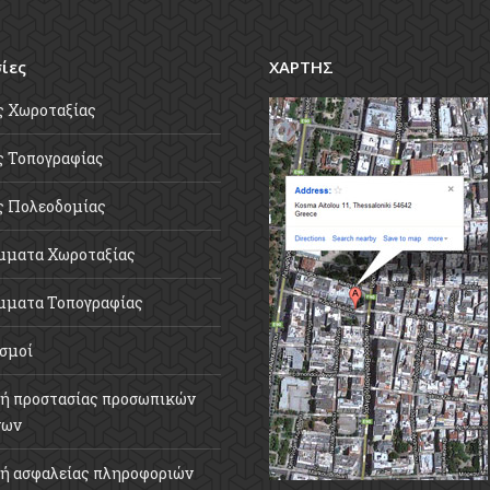
ίες
ΧΑΡΤΗΣ
ς Χωροταξίας
 Τοπογραφίας
ς Πολεοδομίας
μματα Χωροταξίας
μματα Τοπογραφίας
σμοί
ή προστασίας προσωπικών
νων
ή ασφαλείας πληροφοριών