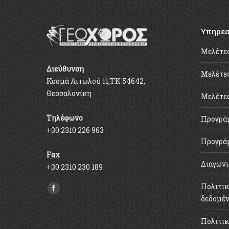
Υπηρεσ
Μελέτε
Διεύθυνση
Μελέτες
Κοσμά Αιτωλού 11,ΤΚ 54642,
Θεσσαλονίκη
Μελέτε
Τηλέφωνο
Προγρά
+30 2310 226 963
Προγρά
Fax
Διαγωνι
+30 2310 230 189
Πολιτικ
Find us on:
δεδομέ
Πολιτικ