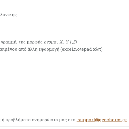
λονίκης.
νά γραμμή, της μορφής
ονομα , Χ , Υ [ ,Ζ]
 κειμένου από άλλη εφαρμογή (excel,notepad κλπ)
ος ή προβλήματα ενημερώστε μας στο
support@geochoros.gr