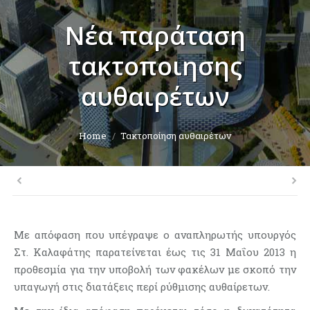
Νέα παράταση
τακτοποιησης
αυθαιρέτων
You are here:
Home
Τακτοποίηση αυθαιρέτων
Με απόφαση που υπέγραψε ο αναπληρωτής υπουργός
Στ. Καλαφάτης παρατείνεται έως τις 31 Μαΐου 2013 η
προθεσμία για την υποβολή των φακέλων με σκοπό την
υπαγωγή στις διατάξεις περί ρύθμισης αυθαίρετων.