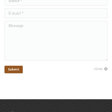
E-mail *
Message
clear
Submit